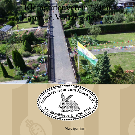
Kleingartenverein "Zum
Hasen" e.V.
in Leipzig Knauthain
Navigation