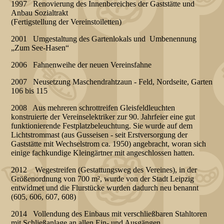
1997 Renovierung des Innenbereiches der Gaststätte und
Anbau Sozialtrakt
(Fertigstellung der Vereinstoiletten)
2001 Umgestaltung des Gartenlokals und Umbenennung
„Zum See-Hasen“
2006 Fahnenweihe der neuen Vereinsfahne
2007 Neusetzung Maschendrahtzaun - Feld, Nordseite, Garten
106 bis 115
2008 Aus mehreren schrottreifen Gleisfeldleuchten
konstruierte der Vereinselektriker zur 90. Jahrfeier eine gut
funktionierende Festplatzbeleuchtung. Sie wurde auf dem
Lichtstrommast (aus Gusseisen - seit Erstversorgung der
Gaststätte mit Wechselstrom ca. 1950) angebracht, woran sich
einige fachkundige Kleingärtner mit angeschlossen hatten.
2012 Wegestreifen (Gestattungsweg des Vereines), in der
Größenordnung von 700 m², wurde von der Stadt Leipzig
entwidmet und die Flurstücke wurden dadurch neu benannt
(605, 606, 607, 608)
2014 Vollendung des Einbaus mit verschließbaren Stahltoren
mit Schließanlage an allen Ein- und Ausgängen.