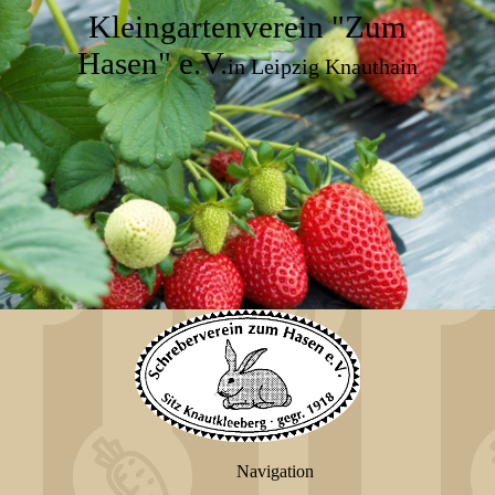
Kleingartenverein "Zum
Hasen" e.V.
in Leipzig Knauthain
Navigation